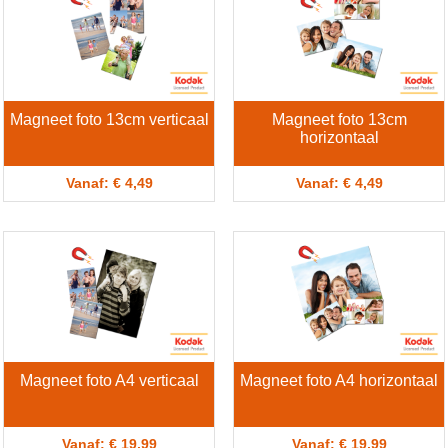
Magneet foto 13cm verticaal
Magneet foto 13cm
horizontaal
Vanaf: € 4,49
Vanaf: € 4,49
Magneet foto A4 verticaal
Magneet foto A4 horizontaal
Vanaf: € 19,99
Vanaf: € 19,99