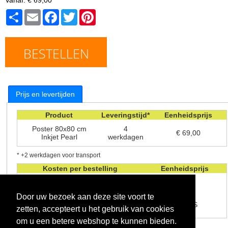
Share
Email
Facebook
Twitter
Pinterest
BESTELLEN
Prijs en levertijden
Product
Leveringstijd*
Eenheidsprijs
Poster 80x80 cm
4
€ 69,00
Inkjet Pearl
werkdagen
* +2 werkdagen voor transport
Kosten per bestelling
Eenheidsprijs
Verwerkingskosten
€ 1.99
Door uw bezoek aan deze site voort te
Verzendkosten - levering in de
GRATIS
zetten, accepteert u het gebruik van cookies
winkel
om u een betere webshop te kunnen bieden.
Alle prijzen zijn inclusief btw.