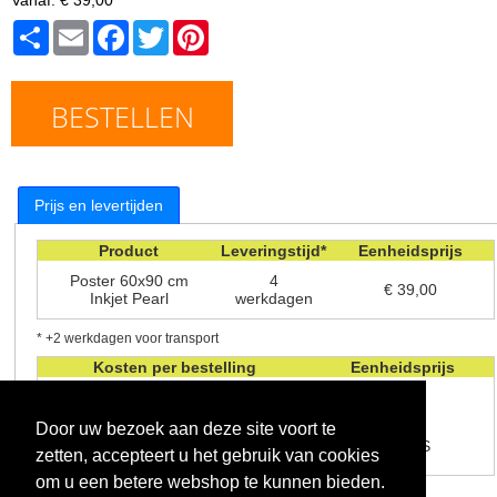
Share
Email
Facebook
Twitter
Pinterest
BESTELLEN
Prijs en levertijden
Product
Leveringstijd*
Eenheidsprijs
Poster 60x90 cm
4
€ 39,00
Inkjet Pearl
werkdagen
* +2 werkdagen voor transport
Kosten per bestelling
Eenheidsprijs
Verwerkingskosten
€ 1.99
Door uw bezoek aan deze site voort te
Verzendkosten - levering in de
GRATIS
zetten, accepteert u het gebruik van cookies
winkel
om u een betere webshop te kunnen bieden.
Alle prijzen zijn inclusief btw.