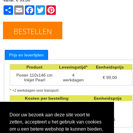
Share
Email
Facebook
Twitter
Pinterest
BESTELLEN
Prijs en levertijden
Product
Leveringstijd*
Eenheidsprijs
Poster 110x146 cm
4
€ 99,00
Inkjet Pearl
werkdagen
* +2 werkdagen voor transport
Kosten per bestelling
Eenheidsprijs
Verwerkingskosten
€ 1.99
Door uw bezoek aan deze site voort te
Verzendkosten - levering in de
GRATIS
zetten, accepteert u het gebruik van cookies
winkel
om u een betere webshop te kunnen bieden.
Alle prijzen zijn inclusief btw.