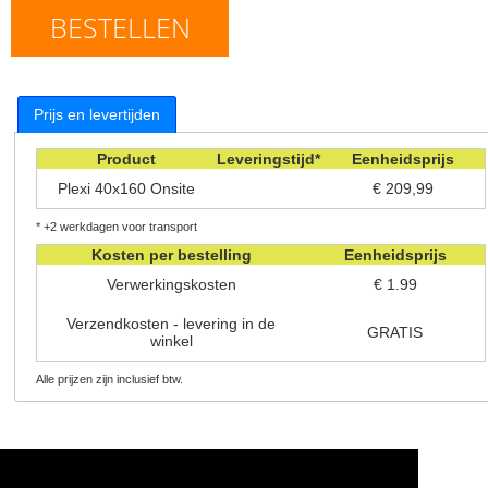
BESTELLEN
Prijs en levertijden
Product
Leveringstijd*
Eenheidsprijs
Plexi 40x160 Onsite
€ 209,99
* +2 werkdagen voor transport
Kosten per bestelling
Eenheidsprijs
Verwerkingskosten
€ 1.99
Verzendkosten - levering in de
GRATIS
winkel
Alle prijzen zijn inclusief btw.