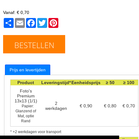
Vanaf:
€ 0,70
Share
Email
Facebook
Twitter
Pinterest
BESTELLEN
Prijs en levertijden
Product
Leveringstijd*
Eenheidsprijs
≥ 50
≥ 100
Foto's
Premium
13x13 (1/1)
2
€ 0,90
€ 0,80
€ 0,70
Papier:
werkdagen
Glanzend of
Mat, optie
Rand
* +2 werkdagen voor transport