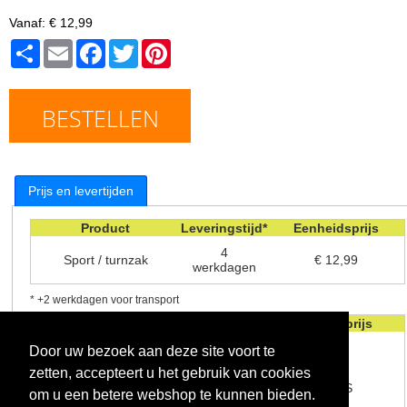
Vanaf:
€ 12,99
Share
Email
Facebook
Twitter
Pinterest
BESTELLEN
Prijs en levertijden
Product
Leveringstijd*
Eenheidsprijs
4
Sport / turnzak
€ 12,99
werkdagen
* +2 werkdagen voor transport
Kosten per bestelling
Eenheidsprijs
Verwerkingskosten
€ 1.99
Door uw bezoek aan deze site voort te
zetten, accepteert u het gebruik van cookies
Verzendkosten - levering in de
GRATIS
om u een betere webshop te kunnen bieden.
winkel