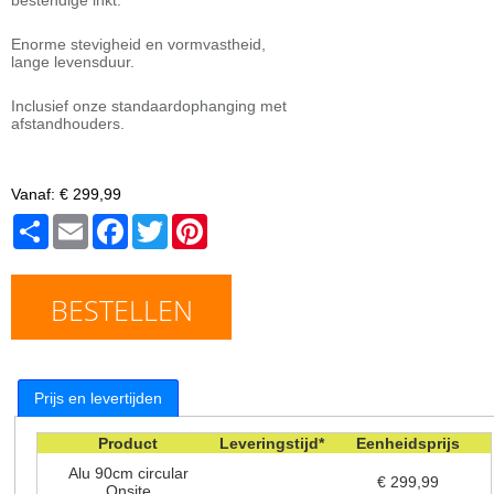
Enorme stevigheid en vormvastheid,
lange levensduur.
Inclusief onze standaardophanging met
afstandhouders.
Vanaf:
€ 299,99
Share
Email
Facebook
Twitter
Pinterest
BESTELLEN
Prijs en levertijden
Product
Leveringstijd*
Eenheidsprijs
Alu 90cm circular
€ 299,99
Onsite