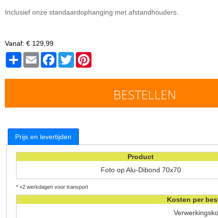
Inclusief onze standaardophanging met afstandhouders.
Vanaf:
€ 129,99
Share
Email
Facebook
Twitter
Pinterest
BESTELLEN
Prijs en levertijden
Product
Foto op Alu-Dibond 70x70
* +2 werkdagen voor transport
Kosten per bes
Verwerkingsk