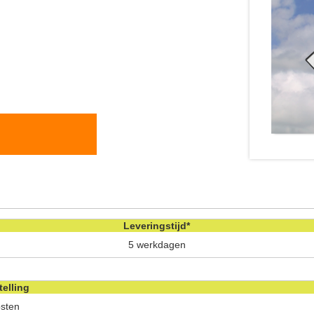
Leveringstijd*
5 werkdagen
telling
osten