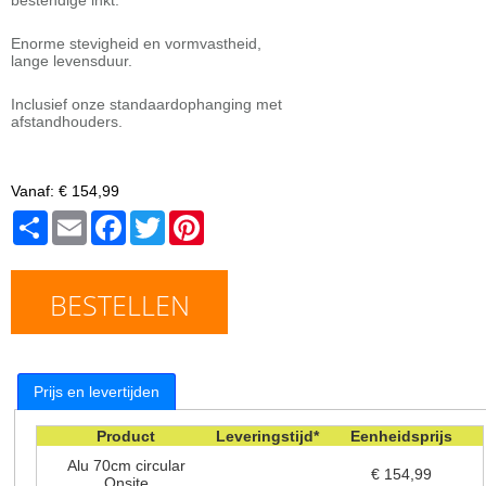
Enorme stevigheid en vormvastheid,
lange levensduur.
Inclusief onze standaardophanging met
afstandhouders.
Vanaf:
€ 154,99
Share
Email
Facebook
Twitter
Pinterest
BESTELLEN
Prijs en levertijden
Product
Leveringstijd*
Eenheidsprijs
Alu 70cm circular
€ 154,99
Onsite