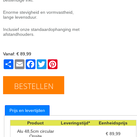
Enorme stevigheid en vormvastheid,
lange levensduur.
Inclusief onze standaardophanging met
afstandhouders.
Vanaf:
€ 89,99
Share
Email
Facebook
Twitter
Pinterest
BESTELLEN
Prijs en levertijden
Product
Leveringstijd*
Eenheidsprijs
Alu 48,5cm circular
€ 89,99
Onsite