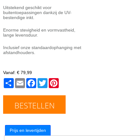
Uitstekend geschikt voor
buitentoepassingen dankzij de UV-
bestendige inkt.
Enorme stevigheid en vormvastheid,
lange levensduur.
Inclusief onze standaardophanging met
afstandhouders.
Vanaf:
€ 79,99
Share
Email
Facebook
Twitter
Pinterest
BESTELLEN
Prijs en levertijden